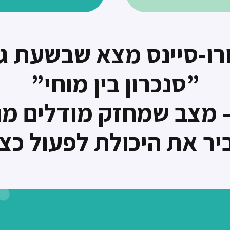
רו-סיינס מצא שבשעת ג’א
”סנכרון בין מוחי”
מצב שמחזק מודלים מנ
יר את היכולת לפעול כצו